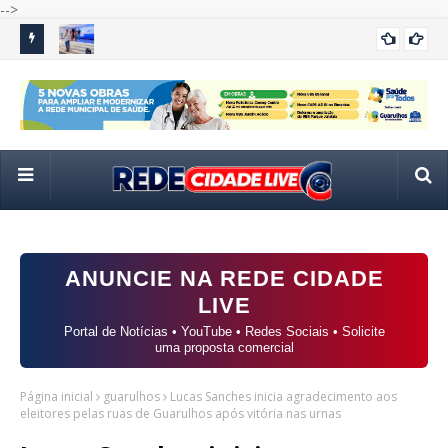
-->
baixo do
Itaquá reúne especialistas de todo o país para discutir
Câ
ITAQUA
habitação e regularização fundiária
amp
ANUNCIE NA REDE CIDADE
LIVE
Portal de Notícias • YouTube • Redes Sociais • Solicite
uma proposta comercial
Página inicial
guarulhos
Lucas Sanches inicia agradecimento aos
eleitores pelas ruas de Guarulhos após vitória nas urnas