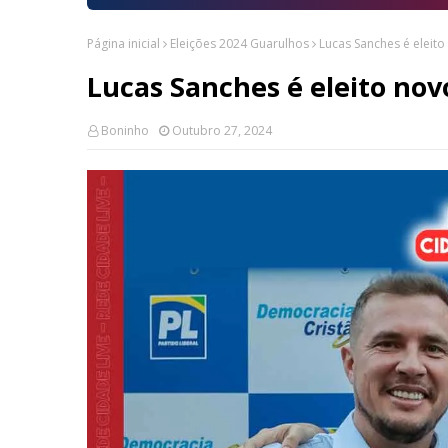
Página inicial
Eleições 2024 Guarulhos
Lucas Sanches é eleito
Lucas Sanches é eleito nov
Boninho
Outubro 27, 2024