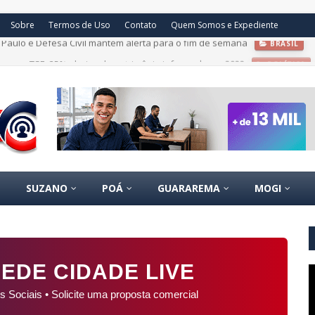
Sobre
Termos de Uso
Contato
Quem Somos e Expediente
bens ao TSE, 35% abaixo do patrimônio informado em 2022
POLÍTICA
SUZANO
POÁ
GUARAREMA
MOGI
EDE CIDADE LIVE
s Sociais • Solicite uma proposta comercial