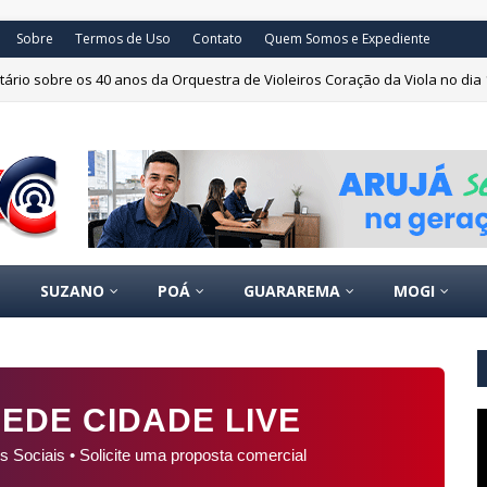
Sobre
Termos de Uso
Contato
Quem Somos e Expediente
ário sobre os 40 anos da Orquestra de Violeiros Coração da Viola no dia 
scrições para aulas de yoga no Teatro Padre Bento
SUZANO
POÁ
GUARAREMA
MOGI
EDE CIDADE LIVE
s Sociais • Solicite uma proposta comercial