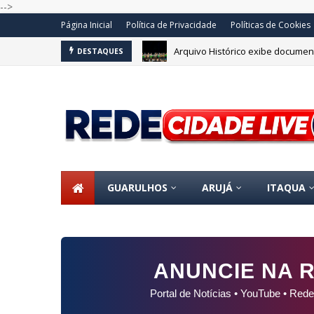
-->
Página Inicial
Política de Privacidade
Políticas de Cookies
Arquivo Histórico exibe document
DESTAQUES
Prefeitura de Guarulhos abre in
GUARULHOS
ARUJÁ
ITAQUA
ANUNCIE NA R
Portal de Notícias • YouTube • Rede