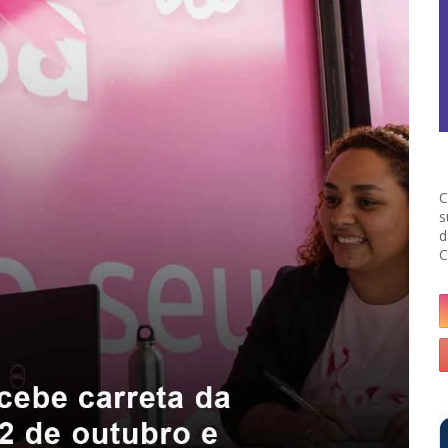
C
s
d
C