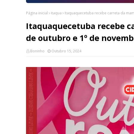
Página inicial
itaqua
Itaquaquecetuba recebe carreta da mam
Itaquaquecetuba recebe ca
de outubro e 1º de novemb
Boninho
Outubro 15, 2024