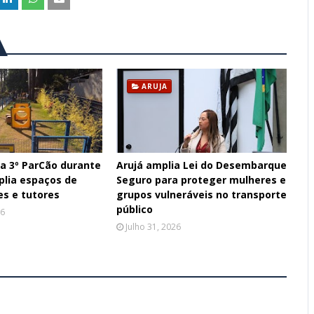
ARUJA
ra 3º ParCão durante
Arujá amplia Lei do Desembarque
plia espaços de
Seguro para proteger mulheres e
es e tutores
grupos vulneráveis no transporte
público
26
Julho 31, 2026