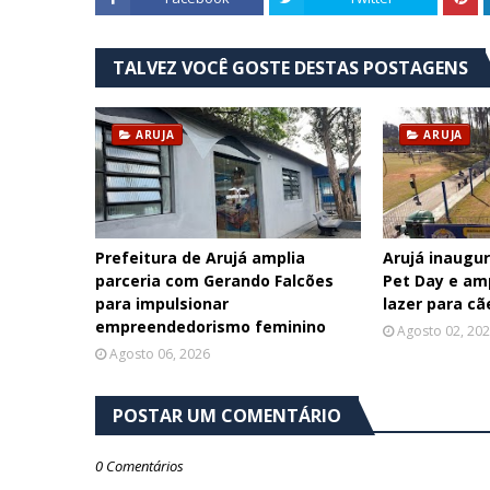
TALVEZ VOCÊ GOSTE DESTAS POSTAGENS
ARUJA
ARUJA
Prefeitura de Arujá amplia
Arujá inaugu
parceria com Gerando Falcões
Pet Day e am
para impulsionar
lazer para cã
empreendedorismo feminino
Agosto 02, 20
Agosto 06, 2026
POSTAR UM COMENTÁRIO
0 Comentários