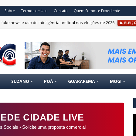
Sobre
Termos de Uso
Contato
Quem Somos e Expediente
fake news e uso de inteligência artificial nas eleições de 2026
ELEIÇ
SUZANO
POÁ
GUARAREMA
MOGI
EDE CIDADE LIVE
s Sociais • Solicite uma proposta comercial