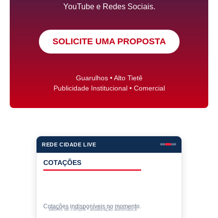
YouTube e Redes Sociais.
SOLICITE UMA PROPOSTA
Guarulhos • Alto Tietê
Publicidade Institucional • Comercial
REDE CIDADE LIVE
COTAÇÕES
Cotações indisponíveis no momento.
Valores de compra • atualização automática