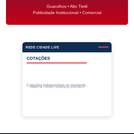
Guarulhos • Alto Tietê
Publicidade Institucional • Comercial
REDE CIDADE LIVE
COTAÇÕES
Cotações indisponíveis no momento.
Valores de compra • atualização automática