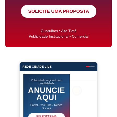
SOLICITE UMA PROPOSTA
Guarulhos • Alto Tietê
Publicidade Institucional • Comercial
REDE CIDADE LIVE
Publicidade regional com
credibilidade
ANUNCIE
AQUI
Portal • YouTube • Redes
Sociais
SOLICITE UMA