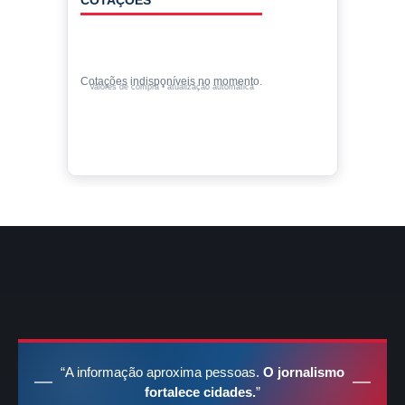
Cotações indisponíveis no momento.
Valores de compra • atualização automática
“A informação aproxima pessoas.
O jornalismo
fortalece cidades.
”