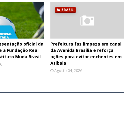
BRASIL
esentação oficial da
Prefeitura faz limpeza em canal
e a Fundação Real
da Avenida Brasília e reforça
stituto Muda Brasil
ações para evitar enchentes em
Atibaia
26
Agosto 04, 2026