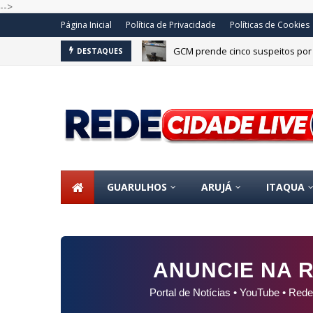
-->
Página Inicial
Política de Privacidade
Políticas de Cookies
GCM prende cinco suspeitos por 
DESTAQUES
GUARULHOS
ARUJÁ
ITAQUA
ANUNCIE NA R
Portal de Notícias • YouTube • Rede