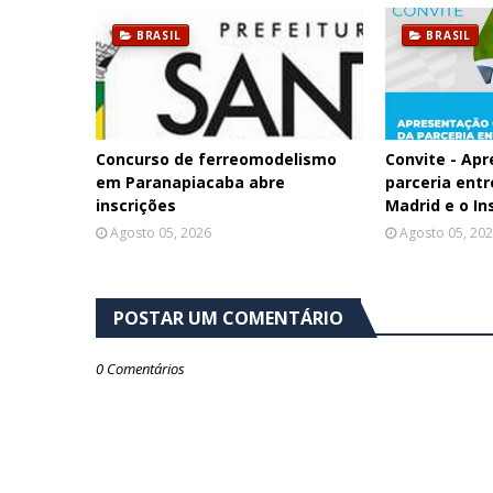
BRASIL
BRASIL
Concurso de ferreomodelismo
Convite - Apr
em Paranapiacaba abre
parceria entr
inscrições
Madrid e o In
Agosto 05, 2026
Agosto 05, 20
POSTAR UM COMENTÁRIO
0 Comentários