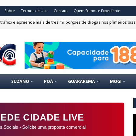
Sobre
Termos de Uso
Contato
Quem Somos e Expediente
tráfico e apreende mais de três mil porções de drogas nos primeiros dia
SUZANO
POÁ
GUARAREMA
MOGI
EDE CIDADE LIVE
s Sociais • Solicite uma proposta comercial