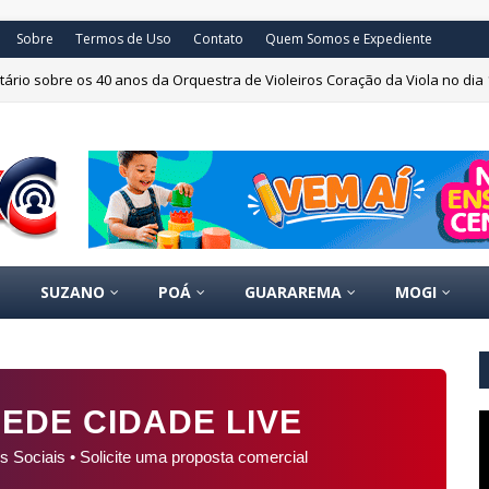
Sobre
Termos de Uso
Contato
Quem Somos e Expediente
ário sobre os 40 anos da Orquestra de Violeiros Coração da Viola no dia 
SUZANO
POÁ
GUARAREMA
MOGI
EDE CIDADE LIVE
s Sociais • Solicite uma proposta comercial