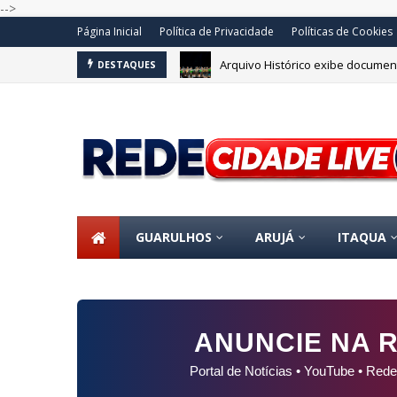
-->
Página Inicial
Política de Privacidade
Políticas de Cookies
Arquivo Histórico exibe document
DESTAQUES
GUARULHOS
ARUJÁ
ITAQUA
ANUNCIE NA R
Portal de Notícias • YouTube • Rede