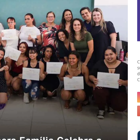
C
s
d
C