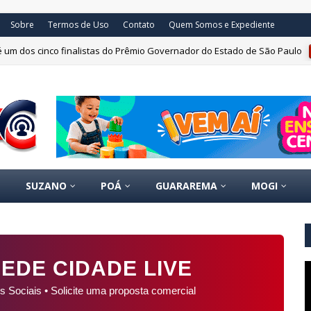
Sobre
Termos de Uso
Contato
Quem Somos e Expediente
 um dos cinco finalistas do Prêmio Governador do Estado de São Paulo
SUZANO
POÁ
GUARAREMA
MOGI
EDE CIDADE LIVE
s Sociais • Solicite uma proposta comercial