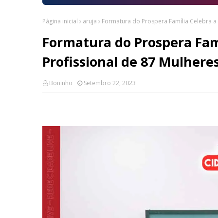
Página inicial
aruja
Formatura do Prospera Família Celebra a 
Formatura do Prospera Fam
Profissional de 87 Mulhere
Boninho
Setembro 22, 2023