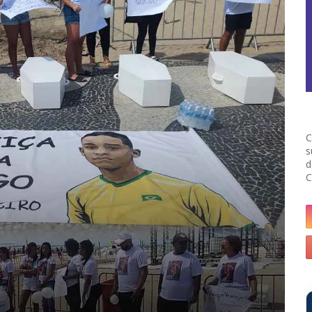
C
s
d
C