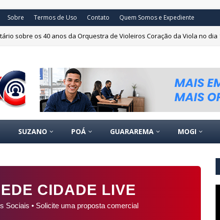
Sobre
Termos de Uso
Contato
Quem Somos e Expediente
ário sobre os 40 anos da Orquestra de Violeiros Coração da Viola no dia 
scrições para aulas de yoga no Teatro Padre Bento
CULTURA
SUZANO
POÁ
GUARAREMA
MOGI
EDE CIDADE LIVE
s Sociais • Solicite uma proposta comercial