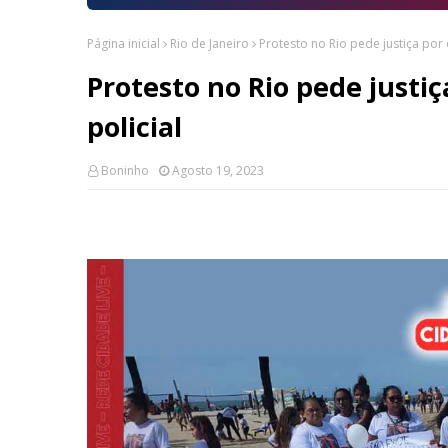
Página inicial
Rio de Janeiro
Protesto no Rio pede justiça por
Protesto no Rio pede justi
policial
Boninho
Agosto 19, 2023