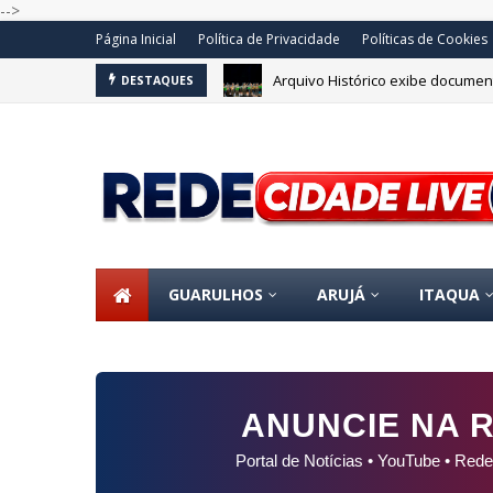
-->
Página Inicial
Política de Privacidade
Políticas de Cookies
Arquivo Histórico exibe document
DESTAQUES
Prefeitura de Guarulhos abre in
GUARULHOS
ARUJÁ
ITAQUA
ANUNCIE NA R
Portal de Notícias • YouTube • Rede