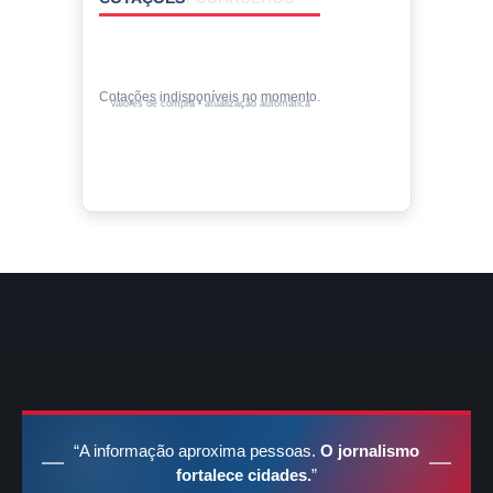
Cotações indisponíveis no momento.
Valores de compra • atualização automática
“A informação aproxima pessoas.
O jornalismo
fortalece cidades.
”