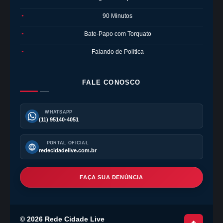
90 Minutos
●
Bate-Papo com Torquato
●
Falando de Política
●
FALE CONOSCO
WHATSAPP
(11) 95140-4051
PORTAL OFICIAL
redecidadelive.com.br
FAÇA SUA DENÚNCIA
©
2026
Rede Cidade Live