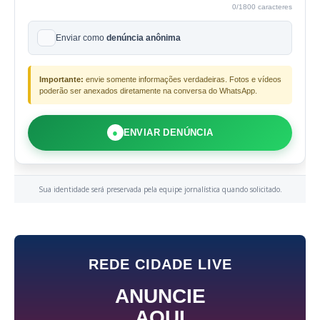
0
/1800 caracteres
Enviar como
denúncia anônima
Importante:
envie somente informações verdadeiras. Fotos e vídeos
poderão ser anexados diretamente na conversa do WhatsApp.
●
ENVIAR DENÚNCIA
Sua identidade será preservada pela equipe jornalística quando solicitado.
REDE CIDADE LIVE
ANUNCIE
AQUI