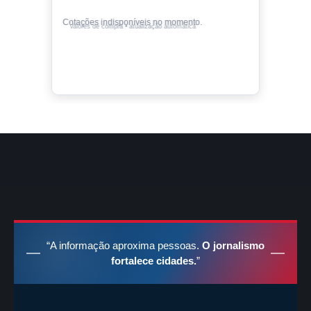
Cotações indisponíveis no momento.
Valores de compra • atualização automática
“A informação aproxima pessoas.
O jornalismo
fortalece cidades.
”