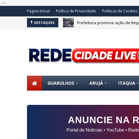
-->
Página Inicial
Política de Privacidade
Políticas de Cookies
Prefeitura promove ação de limp
DESTAQUES
OS
GUARULHOS
ARUJÁ
ITAQUA
ANUNCIE NA R
Portal de Notícias • YouTube • Rede