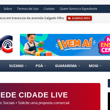
Sobre
Termos de Uso
Contato
Quem Somos e Expediente
eza em travessia da avenida Salgado Filho
GUARULHOS
SUZANO
POÁ
GUARAREMA
MOGI
EDE CIDADE LIVE
s Sociais • Solicite uma proposta comercial