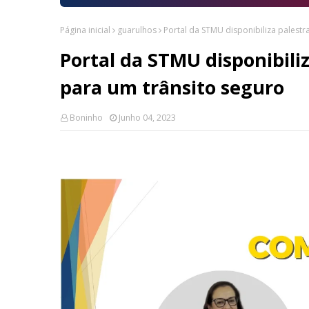
Página inicial
guarulhos
Portal da STMU disponibiliza palest
Portal da STMU disponibili
para um trânsito seguro
Boninho
Junho 04, 2023