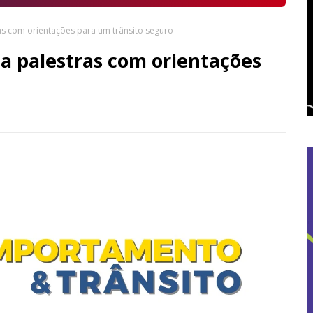
ras com orientações para um trânsito seguro
za palestras com orientações