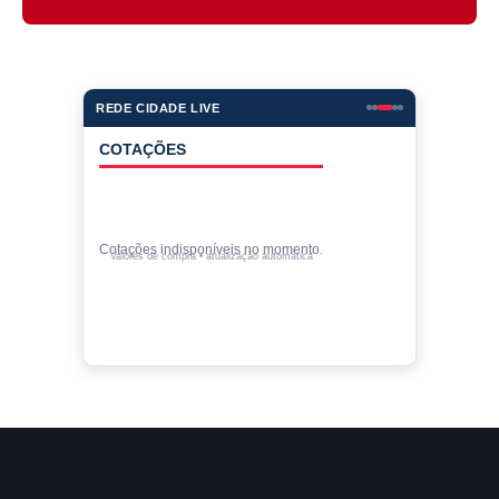
REDE CIDADE LIVE
COTAÇÕES
Cotações indisponíveis no momento.
Valores de compra • atualização automática