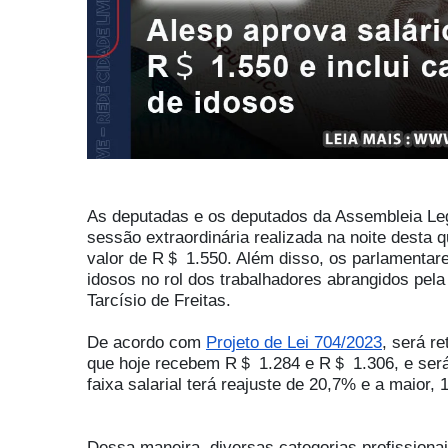
As deputadas e os deputados da Assembleia Leg
sessão extraordinária realizada na noite desta q
valor de R＄ 1.550. Além disso, os parlamentar
idosos no rol dos trabalhadores abrangidos pel
Tarcísio de Freitas.
De acordo com
Projeto de Lei 704/2023
, será re
que hoje recebem R＄ 1.284 e R＄ 1.306, e será 
faixa salarial terá reajuste de 20,7% e a maior, 
Dessa maneira, diversas categorias profissiona