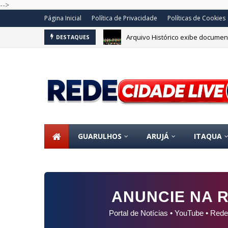
-->
Página Inicial
Política de Privacidade
Políticas de Cookies
Arquivo Histórico exibe document
DESTAQUES
GUARULHOS
ARUJÁ
ITAQUA
ANUNCIE NA R
Portal de Notícias • YouTube • Rede