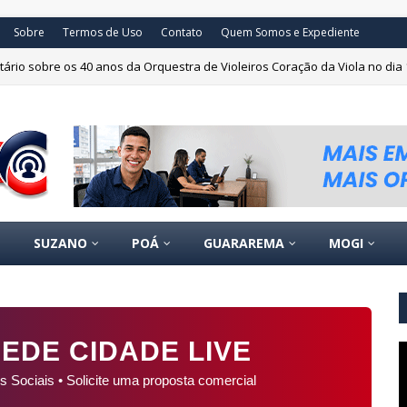
Sobre
Termos de Uso
Contato
Quem Somos e Expediente
ário sobre os 40 anos da Orquestra de Violeiros Coração da Viola no dia 
SUZANO
POÁ
GUARAREMA
MOGI
EDE CIDADE LIVE
s Sociais • Solicite uma proposta comercial