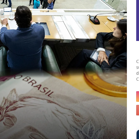
C
s
d
C