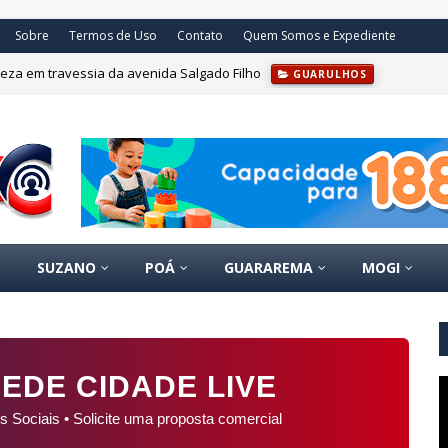
Sobre
Termos de Uso
Contato
Quem Somos e Expediente
eza em travessia da avenida Salgado Filho
GUARULHOS
m Paranapiacaba abre inscrições
BRASIL
SUZANO
POÁ
GUARAREMA
MOGI
EDE CIDADE LIVE
s Sociais • Solicite uma proposta comercial