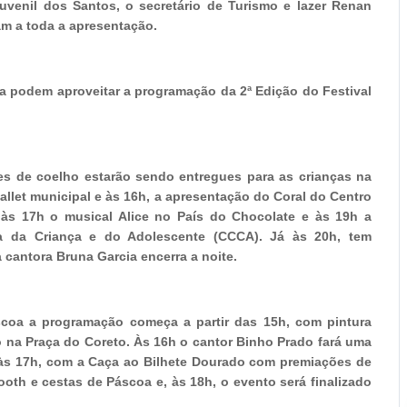
 Juvenil dos Santos, o secretário de Turismo e lazer Renan
am a toda a apresentação.
a podem aproveitar a programação da 2ª Edição do Festival
ões de coelho estarão sendo entregues para as crianças na
allet municipal e às 16h, a apresentação do Coral do Centro
 às 17h o musical Alice no País do Chocolate e às 19h a
a da Criança e do Adolescente (CCCA). Já às 20h, tem
 cantora Bruna Garcia encerra a noite.
scoa a programação começa a partir das 15h, com pintura
o na Praça do Coreto. Às 16h o cantor Binho Prado fará uma
r às 17h, com a Caça ao Bilhete Dourado com premiações de
ooth e cestas de Páscoa e, às 18h, o evento será finalizado