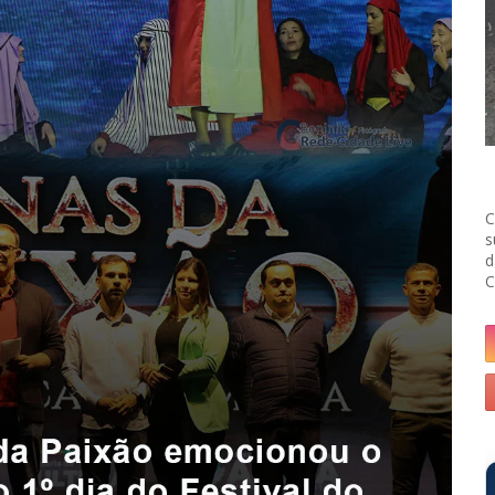
C
s
d
C