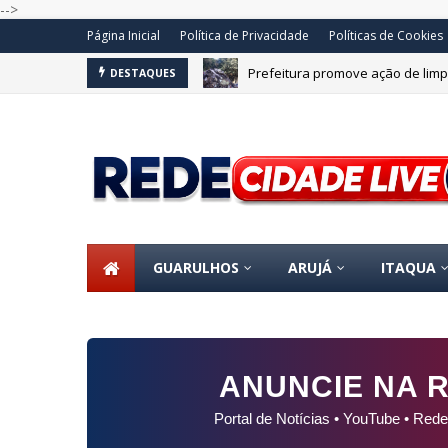
-->
Página Inicial
Política de Privacidade
Políticas de Cookies
Prefeitura promove ação de limp
Concurso de ferreomodelismo e
DESTAQUES
GUARULHOS
ARUJÁ
ITAQUA
ANUNCIE NA R
Portal de Notícias • YouTube • Rede