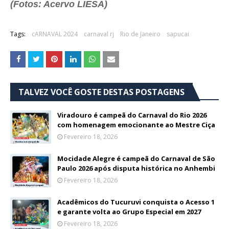
(Fotos: Acervo LIESA)
Tags:
cARNAVAL 2024
carnaval rj
Rio de Janeiro
sapucai
TALVEZ VOCÊ GOSTE DESTAS POSTAGENS
Viradouro é campeã do Carnaval do Rio 2026
com homenagem emocionante ao Mestre Ciça
Fevereiro 18, 2026
Mocidade Alegre é campeã do Carnaval de São
Paulo 2026 após disputa histórica no Anhembi
Fevereiro 18, 2026
Acadêmicos do Tucuruvi conquista o Acesso 1
e garante volta ao Grupo Especial em 2027
Fevereiro 18, 2026