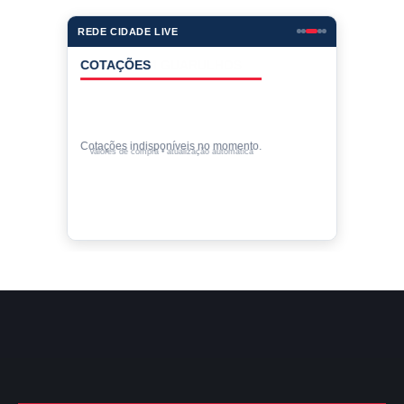
REDE CIDADE LIVE
COTAÇÕES
Cotações indisponíveis no momento.
Valores de compra • atualização automática