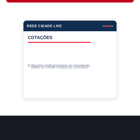
REDE CIDADE LIVE
COTAÇÕES
Cotações indisponíveis no momento.
Valores de compra • atualização automática