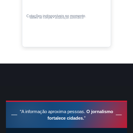
Cotações indisponíveis no momento.
Valores de compra • atualização automática
“A informação aproxima pessoas.
O jornalismo
fortalece cidades.
”