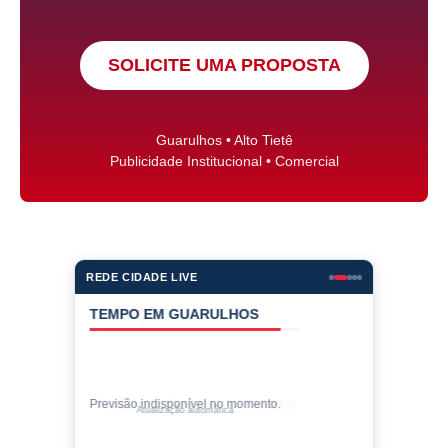
SOLICITE UMA PROPOSTA
Guarulhos • Alto Tietê
Publicidade Institucional • Comercial
REDE CIDADE LIVE
COTAÇÕES
Cotações indisponíveis no momento.
Valores de compra • atualização automática