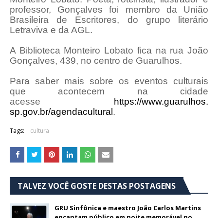
professor, Gonçalves foi membro da União
Brasileira de Escritores, do grupo literário
Letraviva e da AGL.
A Biblioteca Monteiro Lobato fica na rua João
Gonçalves, 439, no centro de Guarulhos.
Para saber mais sobre os eventos culturais
que acontecem na cidade
acesse
https://www.guarulhos.
sp.gov.br/agendacultural
.
Tags:
cultura
TALVEZ VOCÊ GOSTE DESTAS POSTAGENS
GRU Sinfônica e maestro João Carlos Martins
encantam público em noite memorável no