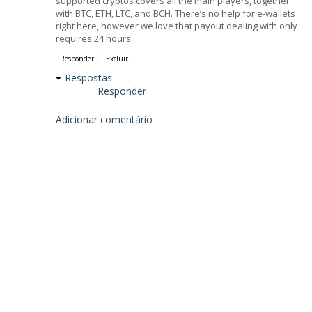
supported cryptos covers all the main players, together
with BTC, ETH, LTC, and BCH. There’s no help for e-wallets
right here, however we love that payout dealing with only
requires 24 hours.
Responder
Excluir
Respostas
Responder
Adicionar comentário