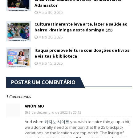
Adamastor
Maio 30, 2025
Cultura Itinerante leva arte, lazer e saúde ao
bairro Piratininga neste domingo (25)
Maio 20, 2025
Itaquá promove leitura com doações de livros
e visitas à biblioteca
Maio 15, 2025
POSTAR UM COMENTÁRIO
1 Comentários
ANÔNIMO
3 de dezembro de 2022 às 20:12
And when
카지노 사이트
you wish to spice things up a bit,
we additionally need to mention that the 25 blackjack
variations on the location are top-notch. The listing of