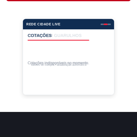
REDE CIDADE LIVE
COTAÇÕES
Cotações indisponíveis no momento.
Valores de compra • atualização automática