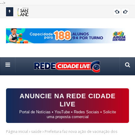
-->
 da
Concurso de ferreomodelismo em Paranapiacaba abre
Gua
BRASIL
inscrições
cap
ANUNCIE NA REDE CIDADE
LIVE
Portal de Notícias • YouTube • Redes Sociais • Solicite
uma proposta comercial
Página inicial
saúde
Prefeitura faz nova ação de vacinação dos