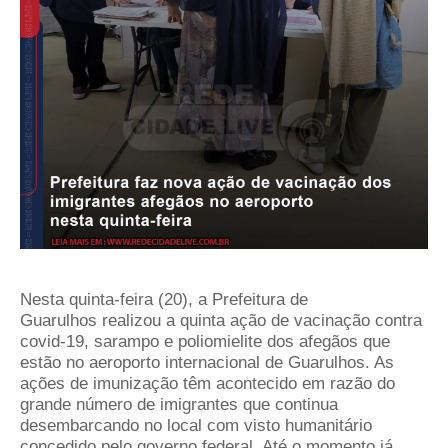
Nesta quinta-feira (20
), a Prefeitura de
Guarulhos
realizou a quinta ação
de vacinação contra
covid-19, sarampo e poliomielite dos afegãos que
estão no aeroporto internacional de Guarulhos. As
ações de imunização têm acontecido em razão do
grande número de imigrantes que continua
desembarcando no local com visto humanitário
concedido pelo governo federal. Até o momento já