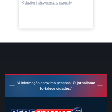
Cotações indisponíveis no momento.
Valores de compra • atualização automática
“A informação aproxima pessoas.
O jornalismo
fortalece cidades.
”