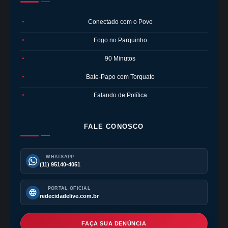
Conectado com o Povo
●
Fogo no Parquinho
●
90 Minutos
●
Bate-Papo com Torquato
●
Falando de Política
●
FALE CONOSCO
WHATSAPP
(11) 95140-4051
PORTAL OFICIAL
redecidadelive.com.br
FAÇA SUA DENÚNCIA