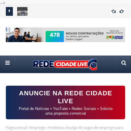
-->
amílias
Câmara retoma atividades com sessões remotas em meio
Flá
POLÍTICA
ao início da campanha eleitoral
em
ANUNCIE NA REDE CIDADE
LIVE
Portal de Notícias • YouTube • Redes Sociais • Solicite
uma proposta comercial
Página inicial
Emprego
Prefeitura divulga 40 vagas de emprego para