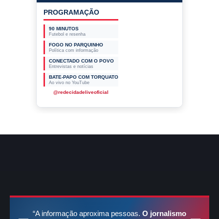
PROGRAMAÇÃO
90 MINUTOS
Futebol e resenha
FOGO NO PARQUINHO
Política com informação
CONECTADO COM O POVO
Entrevistas e notícias
BATE-PAPO COM TORQUATO
Ao vivo no YouTube
@redecidadeliveoficial
“A informação aproxima pessoas.
O jornalismo