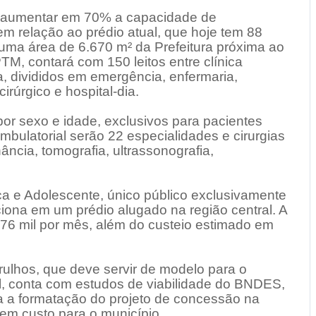
ma aumentar em 70% a capacidade de
m relação ao prédio atual, que hoje tem 88
 uma área de 6.670 m² da Prefeitura próxima ao
M, contará com 150 leitos entre clínica
ca, divididos em emergência, enfermaria,
cirúrgico e hospital-dia.
or sexo e idade, exclusivos para pacientes
bulatorial serão 22 especialidades e cirurgias
ância, tomografia, ultrassonografia,
ça e Adolescente, único público exclusivamente
unciona em um prédio alugado na região central. A
 76 mil por mês, além do custeio estimado em
arulhos, que deve servir de modelo para o
il, conta com estudos de viabilidade do BNDES,
a a formatação do projeto de concessão na
sem custo para o município.