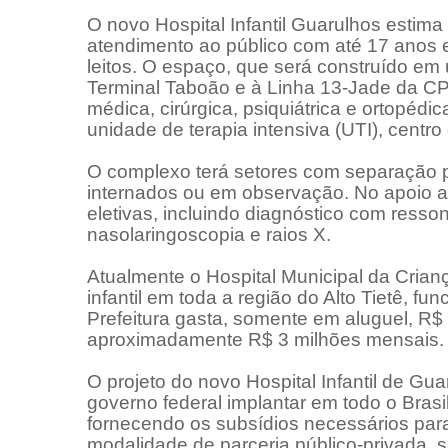
O novo Hospital Infantil Guarulhos esti
atendimento ao público com até 17 anos e
leitos. O espaço, que será construído em
Terminal Taboão e à Linha 13-Jade da CPT
médica, cirúrgica, psiquiátrica e ortopédi
unidade de terapia intensiva (UTI), centro 
O complexo terá setores com separação p
internados ou em observação. No apoio am
eletivas, incluindo diagnóstico com resson
nasolaringoscopia e raios X.
Atualmente o Hospital Municipal da Crian
infantil em toda a região do Alto Tietê, f
Prefeitura gasta, somente em aluguel, R$
aproximadamente R$ 3 milhões mensais.
O projeto do novo Hospital Infantil de Gu
governo federal implantar em todo o Bras
fornecendo os subsídios necessários par
modalidade de parceria público-privada, 