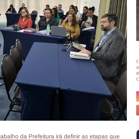
C
s
d
C
trabalho da Prefeitura irá definir as etapas que