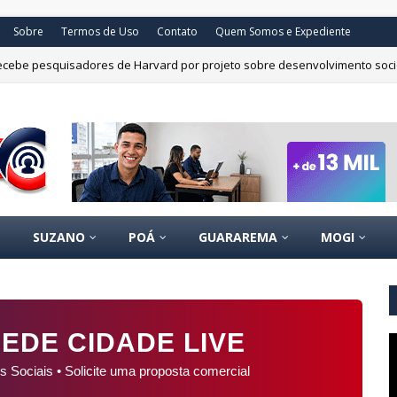
Sobre
Termos de Uso
Contato
Quem Somos e Expediente
recebe pesquisadores de Harvard por projeto sobre desenvolvimento soc
SUZANO
POÁ
GUARAREMA
MOGI
EDE CIDADE LIVE
s Sociais • Solicite uma proposta comercial