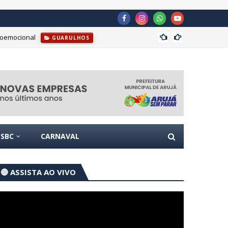
ioemocional
Prefei
GUARULHOS
SBC
CARNAVAL
🔴 ASSISTA AO VIVO