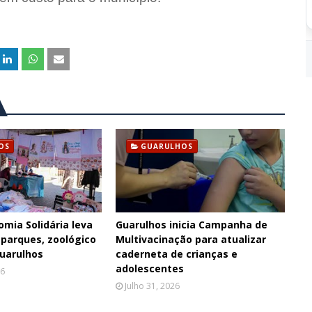
OS
GUARULHOS
omia Solidária leva
Guarulhos inicia Campanha de
 parques, zoológico
Multivacinação para atualizar
Guarulhos
caderneta de crianças e
adolescentes
26
Julho 31, 2026