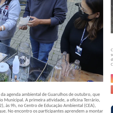
C
s
d
C
es da agenda ambiental
de Guarulhos
de outubro
, que
 Municipal. A primeira atividade, a oficina Terrário,
12), às 9h, no Centro de Educação Ambiental (CEA),
osque. No encontro os participantes aprendem a montar