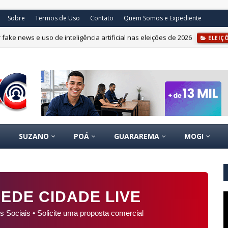
Sobre
Termos de Uso
Contato
Quem Somos e Expediente
fake news e uso de inteligência artificial nas eleições de 2026
ELEIÇ
SUZANO
POÁ
GUARAREMA
MOGI
EDE CIDADE LIVE
s Sociais • Solicite uma proposta comercial