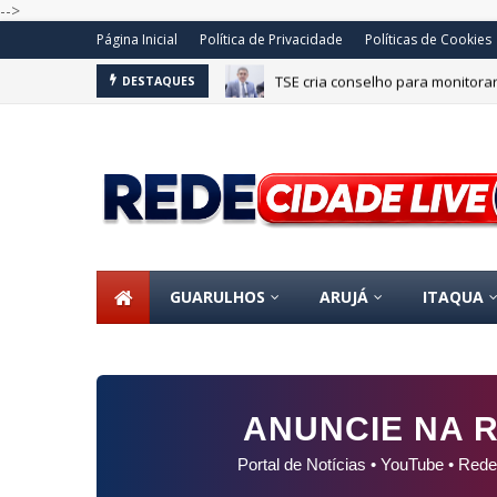
-->
Página Inicial
Política de Privacidade
Políticas de Cookies
TSE cria conselho para monitorar 
DESTAQUES
GUARULHOS
ARUJÁ
ITAQUA
ANUNCIE NA R
Portal de Notícias • YouTube • Rede