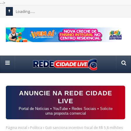
-->
Loading......
ANUNCIE NA REDE CIDADE
LIVE
Portal de Notícias • YouTube • Redes Sociais • Solicite
uma proposta comercial
Página inicial
Política
Guti sanciona incentivo fiscal de R$ 5,8 milhões