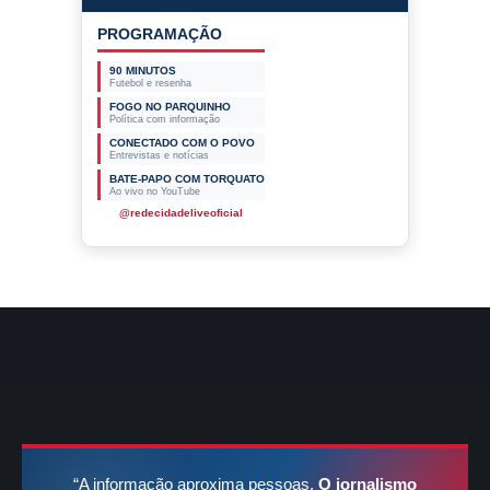
PROGRAMAÇÃO
90 MINUTOS
Futebol e resenha
FOGO NO PARQUINHO
Política com informação
CONECTADO COM O POVO
Entrevistas e notícias
BATE-PAPO COM TORQUATO
Ao vivo no YouTube
@redecidadeliveoficial
“A informação aproxima pessoas.
O jornalismo