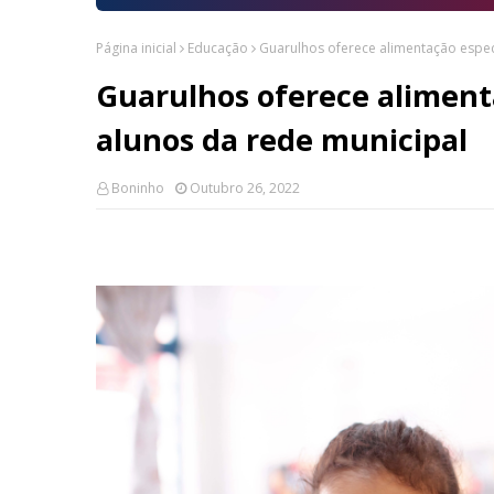
Página inicial
Educação
Guarulhos oferece alimentação especi
Guarulhos oferece alimenta
alunos da rede municipal
Boninho
Outubro 26, 2022