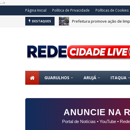
-->
Página Inicial
Política de Privacidade
Políticas de Cookies
Prefeitura promove ação de limp
DESTAQUES
OS
GUARULHOS
ARUJÁ
ITAQUA
ANUNCIE NA R
Portal de Notícias • YouTube • Rede