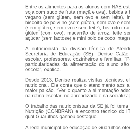
Entre os alimentos para os alunos com NAE estã
soja com suco de fruta (maçã e uva), bebida à b
vegano (sem glúten, sem ovo e sem leite), int
biscoito de polvilho (sem glúten, sem ovo e sem 
(sem glúten, sem ovo e sem leite), biscoito cr
glúten (com ovo), macarrão de arroz, leite s
açúcar (sem lactose) e mini bolo de coco integr
A nutricionista da divisão técnica de Aten
Secretaria de Educação (SE), Denise Catão, 
escolar, professores, cozinheiros e famílias. “
particularidades da alimentação do aluno sã
escola”, explica.
Desde 2013, Denise realiza visitas técnicas, 
nutricional. Ela conta que o atendimento aos 
maior paixão. “Ver o quanto a alimentação ade
na rotina escolar, no aprendizado e na socializa
O trabalho das nutricionistas da SE já foi tem
Nutrição (CONBRAN) e encontro técnico do IT
qual Guarulhos ganhou destaque.
A rede municipal de educação de Guarulhos ofer