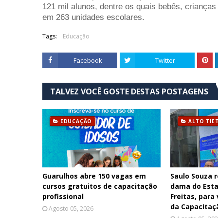
121 mil alunos, dentre os quais bebês, criança
em 263 unidades escolares.
Tags:
Educação
Facebook
Twitter
TALVEZ VOCÊ GOSTE DESTAS POSTAGENS
EDUCAÇÃO
ALTO TIE
Guarulhos abre 150 vagas em
Saulo Souza r
cursos gratuitos de capacitação
dama do Esta
profissional
Freitas, para 
da Capacitaç
Agosto 05, 2026