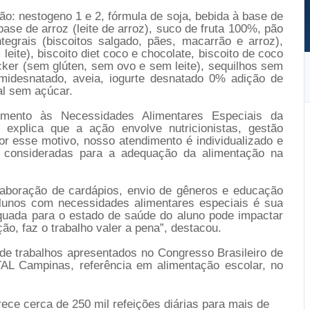
o: nestogeno 1 e 2, fórmula de soja, bebida à base de
ase de arroz (leite de arroz), suco de fruta 100%, pão
egrais (biscoitos salgado, pães, macarrão e arroz),
leite), biscoito diet coco e chocolate, biscoito de coco
acker (sem glúten, sem ovo e sem leite), sequilhos sem
emidesnatado, aveia, iogurte desnatado 0% adição de
al sem açúcar.
dimento às Necessidades Alimentares Especiais da
explica que a ação envolve nutricionistas, gestão
Por esse motivo, nosso atendimento é individualizado e
o consideradas para a adequação da alimentação na
elaboração de cardápios, envio de gêneros e educação
alunos com necessidades alimentares especiais é sua
quada para o estado de saúde do aluno pode impactar
ção, faz o trabalho valer a pena”, destacou.
a de trabalhos apresentados no Congresso Brasileiro de
AL Campinas, referência em alimentação escolar, no
ece cerca de 250 mil refeições diárias para mais de