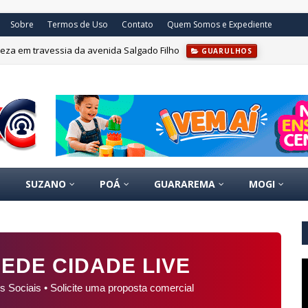
Sobre
Termos de Uso
Contato
Quem Somos e Expediente
eza em travessia da avenida Salgado Filho
GUARULHOS
SUZANO
POÁ
GUARAREMA
MOGI
EDE CIDADE LIVE
s Sociais • Solicite uma proposta comercial