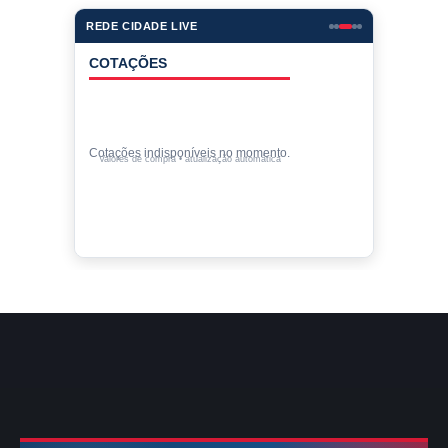
REDE CIDADE LIVE
COTAÇÕES
Cotações indisponíveis no momento.
Valores de compra • atualização automática