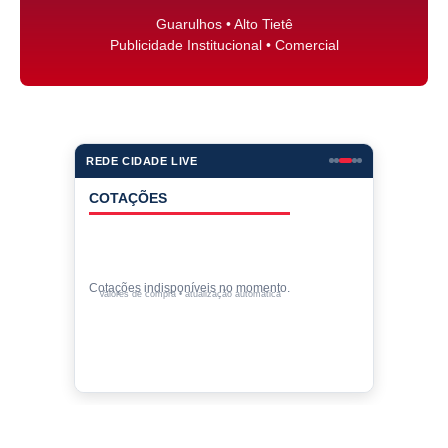
Guarulhos • Alto Tietê
Publicidade Institucional • Comercial
REDE CIDADE LIVE
COTAÇÕES
Cotações indisponíveis no momento.
Valores de compra • atualização automática