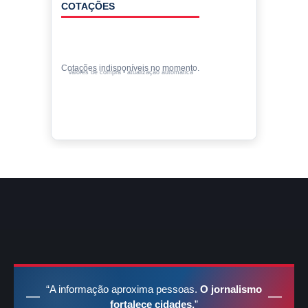
COTAÇÕES
Cotações indisponíveis no momento.
Valores de compra • atualização automática
“A informação aproxima pessoas.
O jornalismo
fortalece cidades.
”