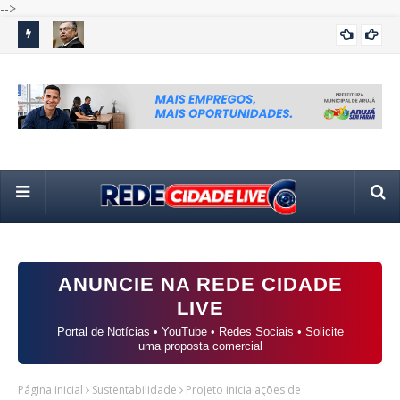
-->
em meio
Flávio Dino manda PF investigar indícios de irregularidades
Jus
POLÍTICA
em emendas parlamentares após auditoria do TCU
de 
ANUNCIE NA REDE CIDADE
LIVE
Portal de Notícias • YouTube • Redes Sociais • Solicite
uma proposta comercial
Página inicial
Sustentabilidade
Projeto inicia ações de