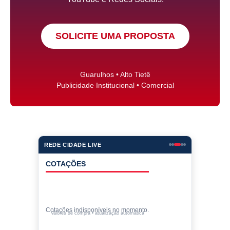
SOLICITE UMA PROPOSTA
Guarulhos • Alto Tietê
Publicidade Institucional • Comercial
REDE CIDADE LIVE
COTAÇÕES
Cotações indisponíveis no momento.
Valores de compra • atualização automática