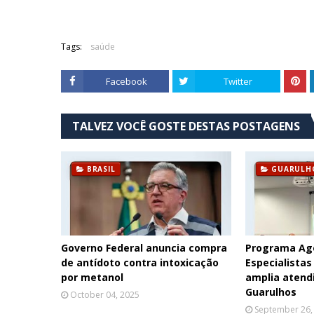
Tags:
saúde
Facebook
Twitter
TALVEZ VOCÊ GOSTE DESTAS POSTAGENS
BRASIL
GUARULH
Governo Federal anuncia compra
Programa Ag
de antídoto contra intoxicação
Especialistas
por metanol
amplia aten
Guarulhos
October 04, 2025
September 26,