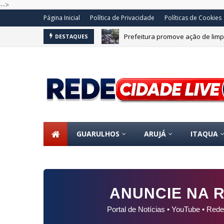
-->
Página Inicial
Política de Privacidade
Políticas de Cookies
Prefeitura promove ação de limp
DESTAQUES
OS
GUARULHOS
ARUJÁ
ITAQUA
ANUNCIE NA R
Portal de Notícias • YouTube • Rede