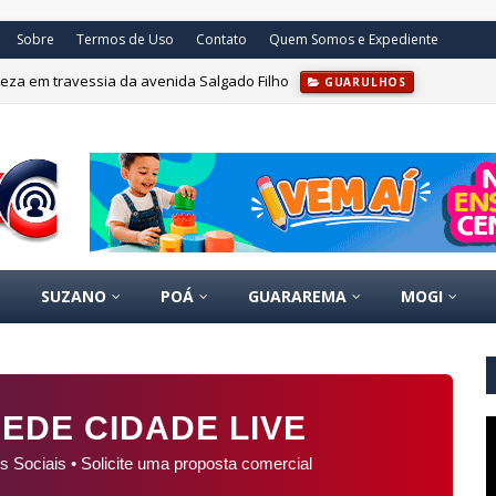
Sobre
Termos de Uso
Contato
Quem Somos e Expediente
eza em travessia da avenida Salgado Filho
GUARULHOS
SUZANO
POÁ
GUARAREMA
MOGI
EDE CIDADE LIVE
s Sociais • Solicite uma proposta comercial