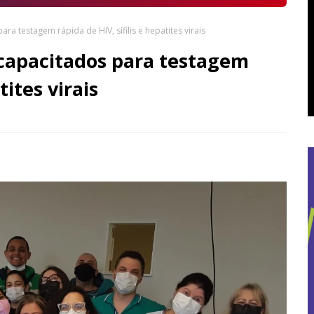
ra testagem rápida de HIV, sífilis e hepatites virais
 capacitados para testagem
tites virais