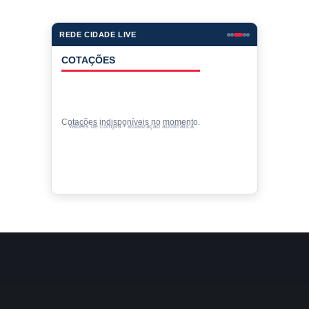
REDE CIDADE LIVE
COTAÇÕES
Cotações indisponíveis no momento.
Valores de compra • atualização automática