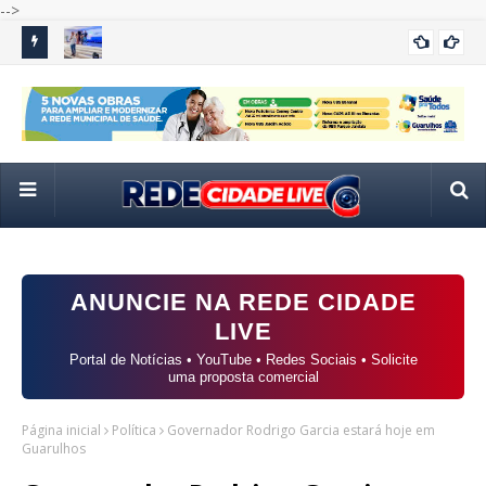
-->
baixo do
Itaquá reúne especialistas de todo o país para discutir
Câ
ITAQUA
habitação e regularização fundiária
amp
ANUNCIE NA REDE CIDADE
LIVE
Portal de Notícias • YouTube • Redes Sociais • Solicite
uma proposta comercial
Página inicial
Política
Governador Rodrigo Garcia estará hoje em
Guarulhos