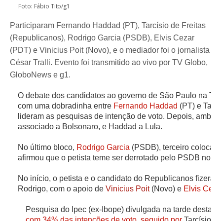
Foto: Fábio Tito/g1
Participaram Fernando Haddad (PT), Tarcísio de Freitas
(Republicanos), Rodrigo Garcia (PSDB), Elvis Cezar
(PDT) e Vinicius Poit (Novo), e o mediador foi o jornalista
César Tralli. Evento foi transmitido ao vivo por TV Globo,
GloboNews e g1.
O debate dos candidatos ao governo de São Paulo na TV 
com uma dobradinha entre
Fernando Haddad
(PT) e Tarcí
lideram as pesquisas de intenção de voto. Depois, ambos 
associado a Bolsonaro, e Haddad a Lula.
No último bloco,
Rodrigo Garcia
(PSDB), terceiro colocad
afirmou que o petista teme ser derrotado pelo PSDB no s
No início, o petista e o candidato do Republicanos fizeram
Rodrigo, com o apoio de
Vinicius Poit
(Novo) e
Elvis Ceza
Pesquisa do Ipec (ex-Ibope) divulgada na tarde desta 
com 34% das intenções de voto, seguido por
Tarcísio,