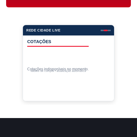
REDE CIDADE LIVE
COTAÇÕES
Cotações indisponíveis no momento.
Valores de compra • atualização automática