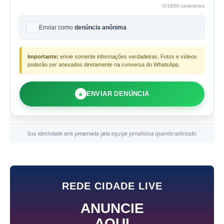
0
/1800 caracteres
Enviar como
denúncia anônima
Importante:
envie somente informações verdadeiras. Fotos e vídeos
poderão ser anexados diretamente na conversa do WhatsApp.
●
ENVIAR DENÚNCIA
Sua identidade será preservada pela equipe jornalística quando solicitado.
REDE CIDADE LIVE
ANUNCIE
AQUI