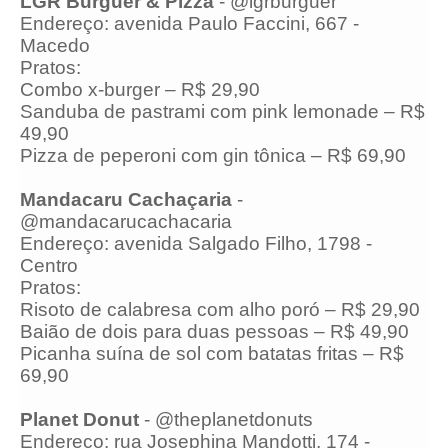
LGR Burguer & Pizza
- @lgrburguer
Endereço: avenida Paulo Faccini, 667 -
Macedo
Pratos:
Combo x-burger – R$ 29,90
Sanduba de pastrami com pink lemonade – R$
49,90
Pizza de peperoni com gin tônica – R$ 69,90
Mandacaru Cachaçaria
-
@mandacarucachacaria
Endereço: avenida Salgado Filho, 1798 -
Centro
Pratos:
Risoto de calabresa com alho poró – R$ 29,90
Baião de dois para duas pessoas – R$ 49,90
Picanha suína de sol com batatas fritas – R$
69,90
Planet Donut
- @theplanetdonuts
Endereço: rua Josephina Mandotti, 174 -