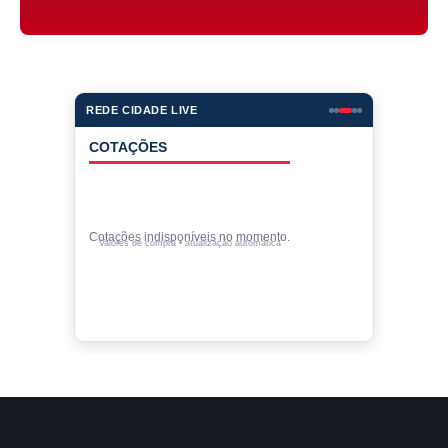
REDE CIDADE LIVE
COTAÇÕES
Cotações indisponíveis no momento.
Valores de compra • atualização automática