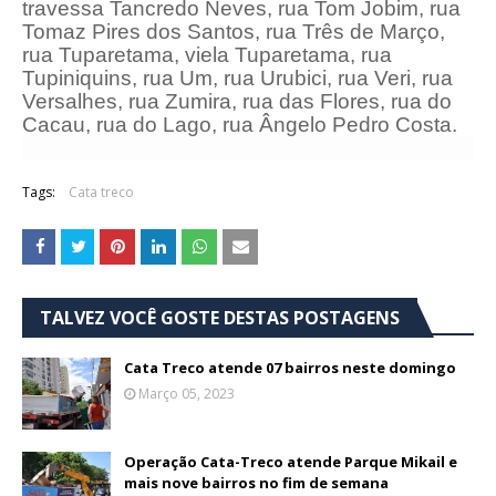
travessa Tancredo Neves, rua Tom Jobim, rua
Tomaz Pires dos Santos, rua Três de Março,
rua Tuparetama, viela Tuparetama, rua
Tupiniquins, rua Um, rua Urubici, rua Veri, rua
Versalhes, rua Zumira, rua das Flores, rua do
Cacau, rua do Lago, rua Ângelo Pedro Costa.
Tags:
Cata treco
TALVEZ VOCÊ GOSTE DESTAS POSTAGENS
Cata Treco atende 07 bairros neste domingo
Março 05, 2023
Operação Cata-Treco atende Parque Mikail e
mais nove bairros no fim de semana