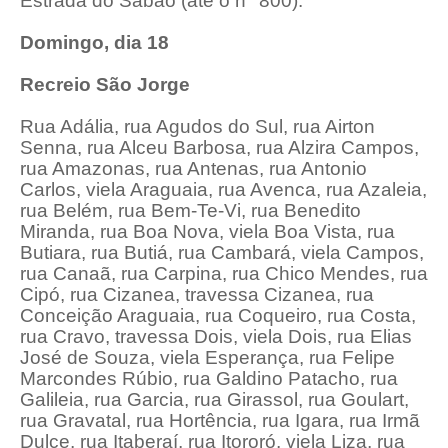
Estrada do Sabão (até o n° 800).
Domingo, dia 18
Recreio São Jorge
Rua Adália, rua Agudos do Sul, rua Airton
Senna, rua Alceu Barbosa, rua Alzira Campos,
rua Amazonas, rua Antenas, rua Antonio
Carlos, viela Araguaia, rua Avenca, rua Azaleia,
rua Belém, rua Bem-Te-Vi, rua Benedito
Miranda, rua Boa Nova, viela Boa Vista, rua
Butiara, rua Butiá, rua Cambará, viela Campos,
rua Canaã, rua Carpina, rua Chico Mendes, rua
Cipó, rua Cizanea, travessa Cizanea, rua
Conceição Araguaia, rua Coqueiro, rua Costa,
rua Cravo, travessa Dois, viela Dois, rua Elias
José de Souza, viela Esperança, rua Felipe
Marcondes Rúbio, rua Galdino Patacho, rua
Galileia, rua Garcia, rua Girassol, rua Goulart,
rua Gravatal, rua Hortência, rua Igara, rua Irmã
Dulce, rua Itaberaí, rua Itororó, viela Liza, rua