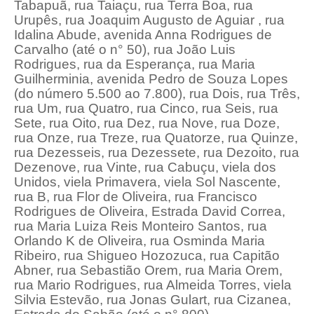
Tabapuã, rua Taiaçu, rua Terra Boa, rua
Urupês, rua Joaquim Augusto de Aguiar , rua
Idalina Abude, avenida Anna Rodrigues de
Carvalho (até o n° 50), rua João Luis
Rodrigues, rua da Esperança, rua Maria
Guilherminia, avenida Pedro de Souza Lopes
(do número 5.500 ao 7.800), rua Dois, rua Três,
rua Um, rua Quatro, rua Cinco, rua Seis, rua
Sete, rua Oito, rua Dez, rua Nove, rua Doze,
rua Onze, rua Treze, rua Quatorze, rua Quinze,
rua Dezesseis, rua Dezessete, rua Dezoito, rua
Dezenove, rua Vinte, rua Cabuçu, viela dos
Unidos, viela Primavera, viela Sol Nascente,
rua B, rua Flor de Oliveira, rua Francisco
Rodrigues de Oliveira, Estrada David Correa,
rua Maria Luiza Reis Monteiro Santos, rua
Orlando K de Oliveira, rua Osminda Maria
Ribeiro, rua Shigueo Hozozuca, rua Capitão
Abner, rua Sebastião Orem, rua Maria Orem,
rua Mario Rodrigues, rua Almeida Torres, viela
Silvia Estevão, rua Jonas Gulart, rua Cizanea,