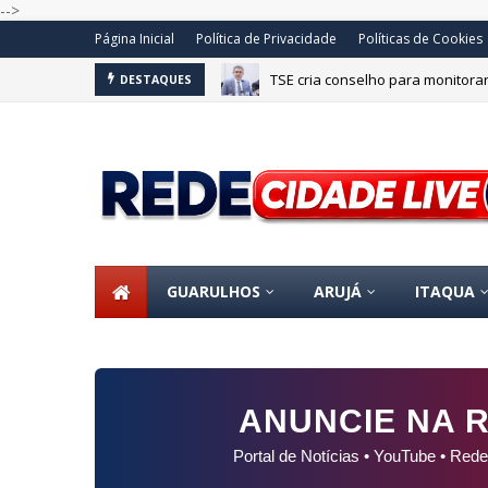
-->
Página Inicial
Política de Privacidade
Políticas de Cookies
TSE cria conselho para monitorar 
DESTAQUES
GUARULHOS
ARUJÁ
ITAQUA
ANUNCIE NA R
Portal de Notícias • YouTube • Rede