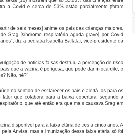
ta sexta (16) mostram que só 35,86% das crianças entre
ntra a Covid e cerca de 53% estão parcialmente (foram
rtir de seis meses] anime os pais das crianças maiores.
de Srag [síndrome respiratória aguda grave] por Covid
os", diz a pediatra Isabella Ballalai, vice-presidente da
vulgação de notícias falsas destruiu a percepção de risco
pais que a vacina é perigosa, que pode dar miocardite, o
hos? Não, né?"
úde no sentido de esclarecer os pais e alertá-los para os
 fator que colabora para a baixa cobertura, segundo a
l respiratório, que até então era que mais causava Srag em
ina disponível para a faixa etária de três a cinco anos. A
 pela Anvisa, mas a imunização dessa faixa etária só foi