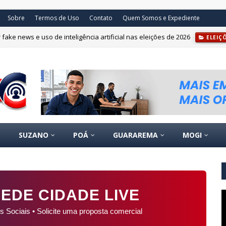
Sobre
Termos de Uso
Contato
Quem Somos e Expediente
fake news e uso de inteligência artificial nas eleições de 2026
ELEIÇ
SUZANO
POÁ
GUARAREMA
MOGI
EDE CIDADE LIVE
s Sociais • Solicite uma proposta comercial