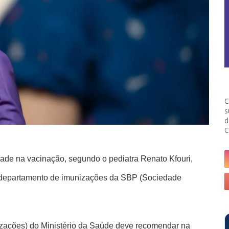
C
s
d
C
dade na vacinação, segundo o pediatra Renato Kfouri,
o departamento de imunizações da SBP (Sociedade
izações) do Ministério da Saúde deve recomendar na