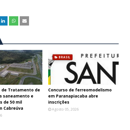
BRASIL
 de Tratamento de
Concurso de ferreomodelismo
ia saneamento e
em Paranapiacaba abre
s de 50 mil
inscrições
m Cabreúva
Agosto 05, 2026
26