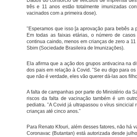
Dados do consórcio de veículos de imprensa des
três e 11 anos estão totalmente imunizadas co
vacinados com a primeira dose).
"Esperamos que isso [a aprovação para bebês a pa
Em todas as faixas etárias, o número de casos 
continua caindo, menos em crianças de zero a 11 an
Sbim (Sociedade Brasileira de Imunizações).
Ela afirma que a ação dos grupos antivacina na di
dos pais em relação à Covid. "Se eu digo para os 
que não é verdade, eles vão querer dá-las aos fil
A falta de campanhas por parte do Ministério da Sa
riscos da falta de vacinação também é um outro
pediatra. "A Covid já ultrapassou o vírus sincicia
crianças até cinco anos."
Para Renato Kfouri, além desses fatores, não há vac
Coronavac (Butantan) está autorizada desde julho