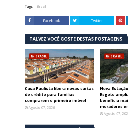
Tags:
Brasil
Facebook
Twitter
TALVEZ VOCÊ GOSTE DESTAS POSTAGENS
BRASIL
BRASIL
Casa Paulista libera novas cartas
Nova Estação
de crédito para famílias
Esgoto ampl
comprarem o primeiro imóvel
beneficia mai
moradores e
Agosto 07, 2026
Agosto 07, 20