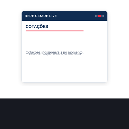
REDE CIDADE LIVE
COTAÇÕES
Cotações indisponíveis no momento.
Valores de compra • atualização automática