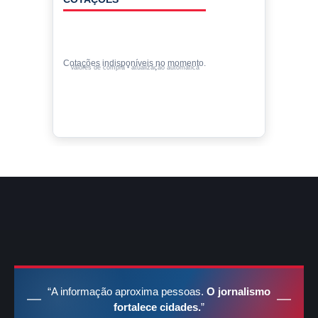
Cotações indisponíveis no momento.
Valores de compra • atualização automática
“A informação aproxima pessoas.
O jornalismo
fortalece cidades.
”