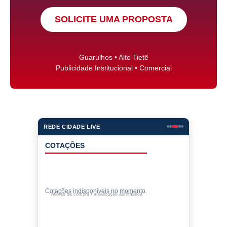
SOLICITE UMA PROPOSTA
Guarulhos • Alto Tietê
Publicidade Institucional • Comercial
REDE CIDADE LIVE
COTAÇÕES
Cotações indisponíveis no momento.
Valores de compra • atualização automática