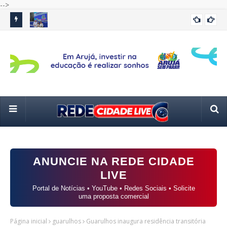
-->
 e
Saulo Souza recebe a primeira-dama do Estado, Cristiane
GCM
ALTO TIETÊ
Freitas, para visita às Carretas da Capacitação em Poá
trê
ANUNCIE NA REDE CIDADE
LIVE
Portal de Notícias • YouTube • Redes Sociais • Solicite
uma proposta comercial
Página inicial
guarulhos
Guarulhos inaugura residência transitória