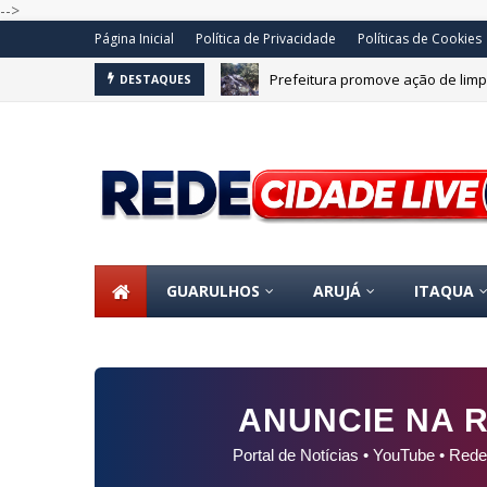
-->
Página Inicial
Política de Privacidade
Políticas de Cookies
Prefeitura promove ação de limp
DESTAQUES
OS
GUARULHOS
ARUJÁ
ITAQUA
ANUNCIE NA R
Portal de Notícias • YouTube • Rede