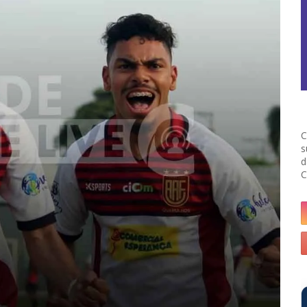
C
s
d
C