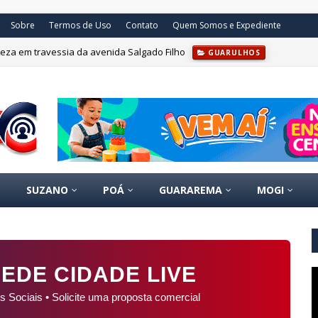
Sobre
Termos de Uso
Contato
Quem Somos e Expediente
eza em travessia da avenida Salgado Filho
GUARULHOS
SUZANO
POÁ
GUARAREMA
MOGI
EDE CIDADE LIVE
s Sociais • Solicite uma proposta comercial