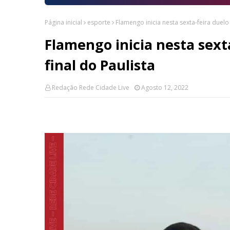
Página inicial
esporte
Flamengo inicia nesta sexta-feira duelo
Flamengo inicia nesta sext
final do Paulista
Redação Rede Cidade Live
Agosto 12, 2022