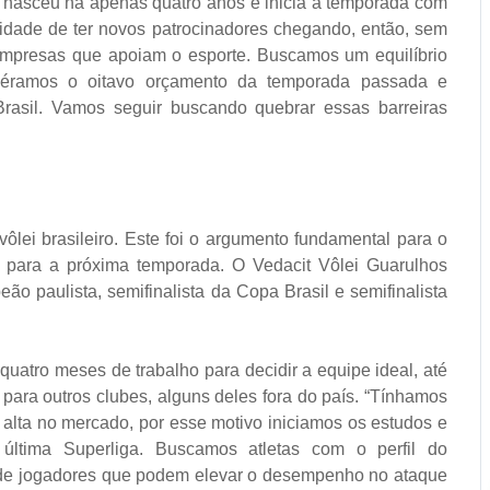
ue nasceu há apenas quatro anos e inicia a temporada com
icidade de ter novos patrocinadores chegando, então, sem
empresas que apoiam o esporte. Buscamos um equilíbrio
s éramos o oitavo orçamento da temporada passada e
Brasil. Vamos seguir buscando quebrar essas barreiras
ôlei brasileiro. Este foi o argumento fundamental para o
s para a próxima temporada. O Vedacit Vôlei Guarulhos
ão paulista, semifinalista da Copa Brasil e semifinalista
atro meses de trabalho para decidir a equipe ideal, até
ara outros clubes, alguns deles fora do país. “Tínhamos
alta no mercado, por esse motivo iniciamos os estudos e
última Superliga. Buscamos atletas com o perfil do
s de jogadores que podem elevar o desempenho no ataque