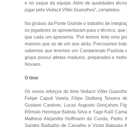
e no saque da equipe. Além de qualidades técni
jogar pelo Vedacit Vôlei Guarulhos”, completou.
No ginásio da Ponte Grande o trabalho de integra
os jogadores se apresentaram para o técnico, que p
que cada um apresenta. “Por termos feito uma g
maiores que as de um ano atrás. Precisamos trabal
sabemos que teremos um Campeonato Paulista e 
grupo possui atletas maduros, preparados e motiv
Novaes.
O time
Os novos reforços do time Vedacit Vôlei Guarulho
Felipe Caputi Varela, Filipe Stolberg Teixeira 
Gustavo Cardoso, Lucas Augusto Gonçalves Fig
Rômulo Henrique Batista Silva e Yago Kalil Camar
Matheus Alejandro Hoffmann da Cunda, Pedro A
Sandro Barbalho de Carvalho e Victor Babugia 