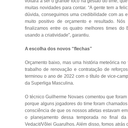
voltará a ser o grande foco na gestão do time, q
muitas novidades para contar. “A gente tem a fel
dúvida, conseguimos uma credibilidade com as 
muito positivo de orçamento e resultado. Nó
finalizamos entre os quatro melhores times do 
usando a criatividade”, garantiu.
A escolha dos novos “flechas”
Orçamento baixo, mas uma história meteórica no v
trabalho de renovação e contratação de reforço
terminou o ano de 2022 com o título de vice-campe
da Superliga Masculina.
O técnico Guilherme Novaes comentou que foram qu
porque alguns jogadores do time foram chamados p
consciência de que os nossos atletas estavam em 
o planejamento dessa temporada no final da 
Vedacit/Vôlei Guarulhos. Além disso, fomos atrá