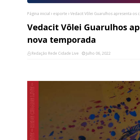
Página inicial
esporte
Vedacit Vôlei Guarulhos apresenta os
Vedacit Vôlei Guarulhos ap
nova temporada
Redação Rede Cidade Live
Julho 06, 2022