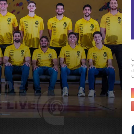
C
s
d
C