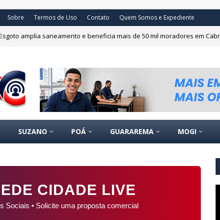
Sobre
Termos de Uso
Contato
Quem Somos e Expediente
Esgoto amplia saneamento e beneficia mais de 50 mil moradores em Cab
SUZANO
POÁ
GUARAREMA
MOGI
EDE CIDADE LIVE
s Sociais • Solicite uma proposta comercial