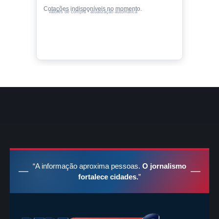
Cotações indisponíveis no momento.
Valores de compra • atualização automática
“A informação aproxima pessoas.
O jornalismo
fortalece cidades.
”