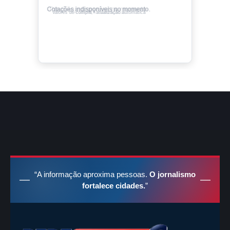
Cotações indisponíveis no momento.
Valores de compra • atualização automática
“A informação aproxima pessoas.
O jornalismo
fortalece cidades.
”